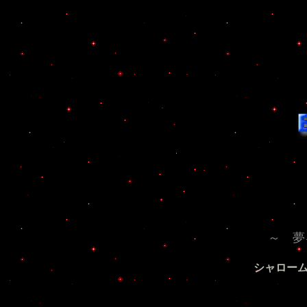
～ 夢
シャロー